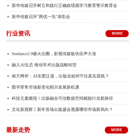
新华传媒召开树立和践行正确政绩观学习教育警示教育会
넷
新华传媒召开“两优一先”表彰会
넷
行业资讯
MORE
Seedance2.0爆火出圈，影视传媒板块应声大涨
넷
融入AI生态 推动学术出版战略转型
넷
南方网评：AI生图泛滥，出版业如何守住真实底线？
넷
图书零售市场新变化昭示发展新机遇
넷
科技元素频现！出版融合可信数据空间赋能行业新路径
넷
文化新观察丨新年首场出版盛会透露哪些市场新风向？
넷
最新走势
MORE