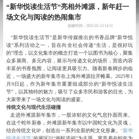
“新华悦读生活节”亮相外滩源，新年赶一
场文化与阅读的热闹集市
创建时间：
2025-01-13
14:51
“新华悦读生活节”是新华传媒推出的书香品牌“新华悦
读”系列活动之一
，旨在向
全社会传递“生活，是很好玩
的”理念，以文化集市的概念打造一个以图书为核心，聚集
众多展商、多元内容，展示与传递文化的场所，营造内容
丰富的书香氛围，让阅读更具吸引力。
随着新春脚步的临
近，一场盛大的新年集市在上海外滩源拉开帷幕。2025年1
月9日起，作为新年集市重要组成部分的“新华悦读生活
节”，以其独特的魅力，吸引了众多市民和游客的目光，为
大家带来了一场文化与阅读的盛宴。
传统文化与现代生活碰撞
走进外滩源新年集市，一股浓郁的文化气息扑面而来。
在这个蛇年新春，外滩源新年集市以中国蛇文化为灵魂，
结合传统文化IP，创造出一系列全新的蛇文化形象。
“新华
悦读生活节”
的展区以“画蛇添福”为主题，寓意着在蛇年为