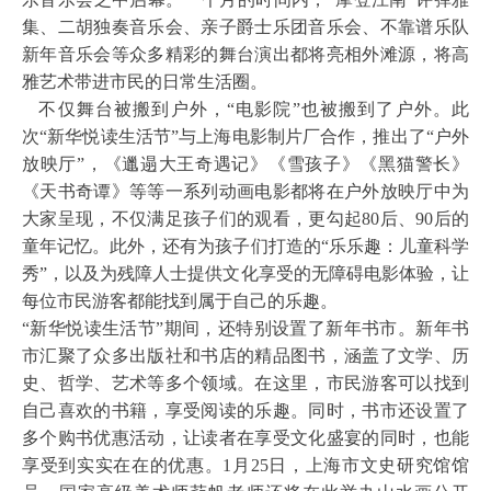
集、二胡独奏音乐会、亲子爵士乐团音乐会、不靠谱乐队
新年音乐会等众多精彩的舞台演出都将亮相外滩源，将高
雅艺术带进市民的日常生活圈。
不仅舞台被搬到户外，“电影院”也被搬到了户外。此
次“新华悦读生活节”与上海电影制片厂合作，推出了“户外
放映厅”，《邋遢大王奇遇记》《雪孩子》《黑猫警长》
《天书奇谭》等等一系列动画电影都将在户外放映厅中为
大家呈现，不仅满足孩子们的观看，更勾起80后、90后的
童年记忆。此外，还有为孩子们打造的“乐乐趣：儿童科学
秀”，以及为残障人士提供文化享受的无障碍电影体验，让
每位市民游客都能找到属于自己的乐趣。
“新华悦读生活节”期间，还特别设置了新年书市。新年书
市汇聚了众多出版社和书店的精品图书，涵盖了文学、历
史、哲学、艺术等多个领域。在这里，市民游客可以找到
自己喜欢的书籍，享受阅读的乐趣。同时，书市还设置了
多个购书优惠活动，让读者在享受文化盛宴的同时，也能
享受到实实在在的优惠。1月25日，上海市文史研究馆馆