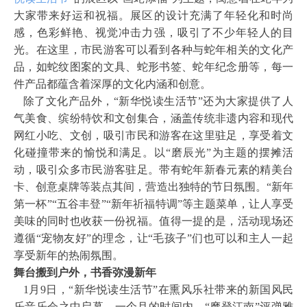
大家带来好运和祝福。展区的设计充满了年轻化和时尚
感，色彩鲜艳、视觉冲击力强，吸引了不少年轻人的目
光。在这里，市民游客可以看到各种与蛇年相关的文化产
品，如蛇纹图案的文具、蛇形书签、蛇年纪念册等，每一
件产品都蕴含着深厚的文化内涵和创意。
除了文化产品外，“新华悦读生活节”还为大家提供了人
气美食、缤纷特饮和文创集合，涵盖传统非遗内容和现代
网红小吃、文创，吸引市民和游客在这里驻足，享受着文
化碰撞带来的愉悦和满足。以“磨辰光”为主题的摆摊活
动，吸引众多市民游客驻足。带有蛇年新春元素的精美台
卡、创意桌牌等装点其间，营造出独特的节日氛围。“新年
第一杯”“五谷丰登”“新年祈福特调”等主题菜单，让人享受
美味的同时也收获一份祝福。值得一提的是，活动现场还
遵循“宠物友好”的理念，让“毛孩子”们也可以和主人一起
享受新年的热闹氛围。
舞台搬到户外，书香弥漫新年
1
月9日，“新华悦读生活节”在熏风乐社带来的新国风民
乐音乐会之中启幕。一个月的时间内，“摩登江南”评弹雅